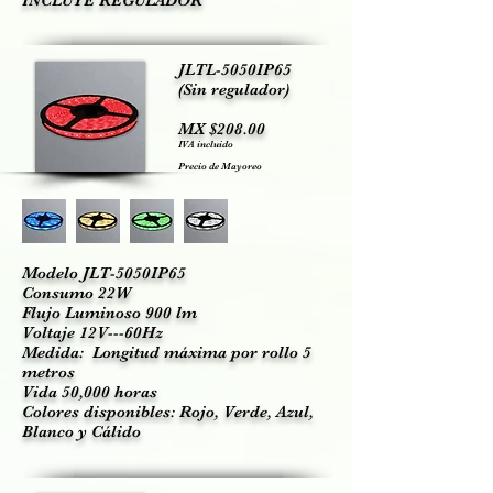
INCLUYE REGULADOR
JLTL-5050IP65
(Sin regulador)
MX $208.00
IVA incluido
Precio de Mayoreo
Modelo JLT-5050IP65
Consumo 22W
Flujo Luminoso 900 lm
Voltaje 12V---60Hz
Medida: Longitud máxima por rollo 5
metros
Vida 50,000 horas
Colores disponibles: Rojo, Verde, Azul,
Blanco y Cálido