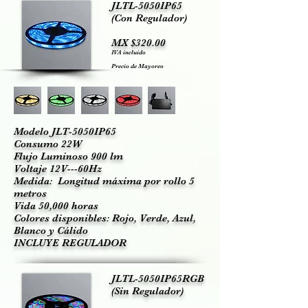
JLTL-5050IP65
(Con Regulador)
MX $320.00
IVA incluido
Precio de Mayoreo
Modelo JLT-5050IP65
Consumo 22W
Flujo Luminoso 900 lm
Voltaje 12V---60Hz
Medida: Longitud máxima por rollo 5
metros
Vida 50,000 horas
Colores disponibles: Rojo, Verde, Azul,
Blanco y Cálido
INCLUYE REGULADOR
JLTL-5050IP65RGB
(Sin Regulador)