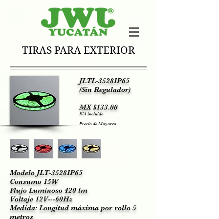
TIRAS PARA EXTERIOR
JLTL-3528IP65
(Sin Regulador)
MX $133.00
IVA incluido
Precio de Mayoreo
Modelo JLT-3528IP65
Consumo 15W
Flujo Luminoso 420 lm
Voltaje 12V---60Hz
Medida: Longitud máxima por rollo 5
metros