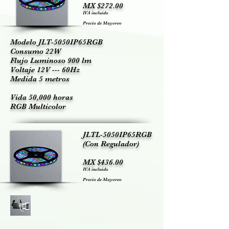
MX $272.00
IVA incluido
Precio de Mayoreo
Modelo JLT-5050IP65RGB
Consumo 22W
Flujo Luminoso 900 lm
Voltaje 12V --- 60Hz
Medida 5 metros
Vida 50,000 horas
RGB Multicolor
JLTL-5050IP65RGB
(Con Regulador)
MX $436.00
IVA incluido
Precio de Mayoreo