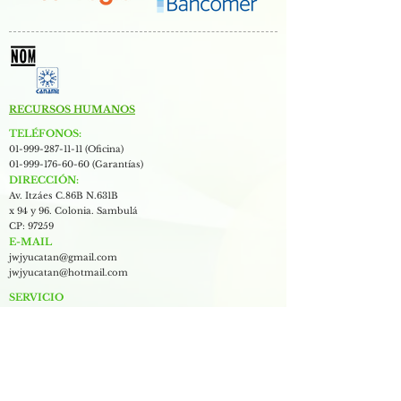
RECURSOS HUMANOS
TELÉFONOS:
01-999-287-11-11
(Oficina)
01-999-176-60-60
(Garantías)
DIRECCIÓN:
Av. Itzáes C.86B N.631B
x 94 y 96. Colonia. Sambulá
CP: 97259
E-MAIL
jwjyucatan@gmail.com
jwjyucatan@hotmail.com
SERVICIO
PENDIENTES
SUCURSALES
Quienes somos?
Políticas de Privacidad
Términos y