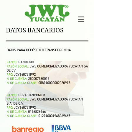
DATOS BANCARIOS
DATOS PARA DEPÓSITO O TRANSFERENCIA
BANREGIO
BANCO:
JWJ COMERCIALIZADORA YUCATAN SA
RAZÓN SOCIAL:
DE CV
JCY140721P92
RFC:
250007360017
N. DE CUENTA:
058910000002020913
N. DE CUENTA CLABE:
BBVA BANCOMER
BANCO:
JWJ COMERCIALIZADORA YUCATAN
RAZÓN SOCIAL:
S.A. DE C.V.
JCY140721P92
RFC:
0196826946
N. DE CUENTA:
012910001968269468
N. DE CUENTA CLABE: